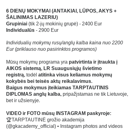
6 DIENŲ MOKYMAI (ANTAKIAI, LŪPOS, AKYS
+
ŠALINIMAS LAZERIU)
Grupiniai
(tik 2-jų mokinių grupė) - 2400 Eur
Individualūs
- 2900 Eur
Individualių mokymų rusų/anglų kalba kaina nuo 2200
Eur (priklauso nuo pasirinktos programos)
Mūsų mokymų programa yra
patvirtinta ir įtraukta į
AIKOS sistemą, LR Suaugusiųjų švietimo
registrą,
todėl
atitinka visus keliamus mokymų
kokybės bei teisės aktų reikalavimus.
Baigus mokymus įteikiamas TARPTAUTINIS
DIPLOMAS anglų kalba,
pripažįstamas ne tik Lietuvoje,
bet ir užsienyje.
VIDEO ir FOTO mūsų INSTAGRAM paskyroje:
🏆TARPTAUTINĖ grožio akademija
(@gkacademy_official) • Instagram photos and videos