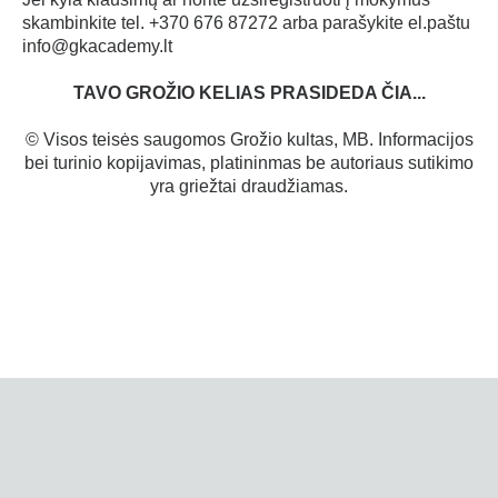
skambinkite tel.
+370 676 87272
arba parašykite el.paštu
info@gkacademy.lt
TAVO GROŽIO KELIAS PRASIDEDA ČIA...
© Visos teisės saugomos Grožio kultas, MB. Informacijos
bei turinio kopijavimas, platininmas be autoriaus sutikimo
yra griežtai draudžiamas.
GKACADEMY.LT
©
2009-2025
Back to desktop version