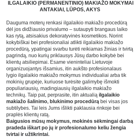
Blakstienų laminavimo
ILGALAIKIO (PERMANENTINIO) MAKIAŽO MOKYMAI
ANTAKIAI, LŪPOS, AKYS
Kūno ir veido depiliacijos: vašku ir cukrumi
Ilgalaikio makiažo ir tatuiruočių šalinimo LAZERIU
Dauguma moterų renkasi ilgalaikio makiažo procedūrą
dėl jos didžiausio privalumo – sutaupyti brangaus laiko
Ilgalaikio makiažo (antakių plaukelinės technikos aparatu)
kas rytą, atsisakius dekoratyvinės kosmetikos. Norint
Ilgalaikio makiažo MasterClass (pažengusiems)
kokybiškai bei profesionaliai atlikti ilgalaikio makiažo
procedūrą, ypatingai svarbu turėti reikiamas žinias ir tvirtą
Makiažo SAU
pagrindą, nuo kurių priklausys Jūsų darbo kokybė bei
klientų atsiliepimai. Esame vieninteliai Lietuvoje
Paauglių makiažo ir veido priežiūros
organizuojantys išsamius, itin aukšto profesionalaus
Savimasažo
lygio ilgalaikio makiažo mokymus individualiai arba tik
mokinių grupėje, kuriuose turėsite galimybę išmokti
Kasyčių pynimo (iš sintetinio pluošto)
populiariausių, madingiausių ilgalaikio makiažo
Aureolės mikropigmentacijos
technikų. Taip pat, perprasite, itin aktualią
ilgalaikio
makiažo šalinimo, blukinimo procedūrą
bei visas jos
Randų dermopigmentacijos
subtilybes. Tai leis Jums išlikti paklausia rinkoje bei
Skalpo dermopigmentacijos
praplės klientų ratą.
Baigusios mūsų mokymus, mokinės sėkmingai darbą
Ilgalaikio makiažo (antakiai)
pradeda iškart po jų ir profesionalumo keliu žengia
Ilgalaikio makiažo (akys, lūpos)
tvirtai ir užtikrintai.