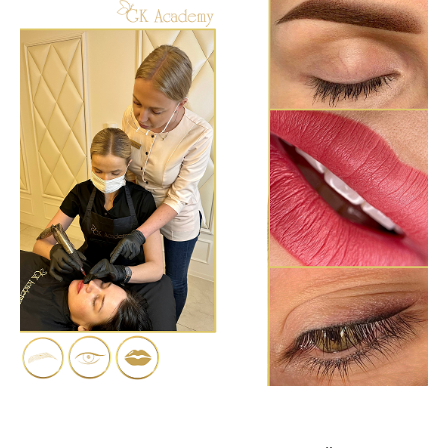
APIE MUS
MOKYMAI
Small tattoo
Auskarų vėrimo
Antakių ir blakstienų laminavimo
Antakių MasterClass dizaino, architektūros ir laminavimo
Ilgalaikio makiažo (antakiai, lūpos, akys)
Klasikinio ir liftinguojančio veido masažo
Plaukų priauginimo
Kasyčių pynimo DRAKONIUKAI
Blakstienų priauginimo pradedančiosioms: Klasika+Volume
technika
NEW TREND blakstienų stilizavimo