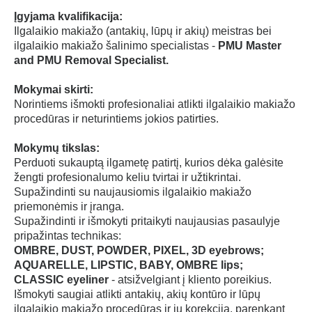
Vyrų depiliacijos: vaškais ir cukrumi
Įgyjama kvalifikacija:
Fotografavimo telefonu grožio meistrams
Ilgalaikio makiažo (antakių, lūpų ir akių) meistras bei
ilgalaikio makiažo šalinimo specialistas -
PMU Master
and PMU Removal Specialist.
TVARKARAŠTIS
Mokymai skirti:
Norintiems išmokti profesionaliai atlikti ilgalaikio makiažo
GALERIJA
procedūras ir neturintiems jokios patirties.
Mokymų tikslas:
EL.PARDUOTUVĖ
Perduoti sukauptą ilgametę patirtį, kurios dėka galėsite
žengti profesionalumo keliu tvirtai ir užtikrintai.
ATSILIEPIMAI
Supažindinti su naujausiomis ilgalaikio makiažo
priemonėmis ir įranga.
Supažindinti ir išmokyti pritaikyti naujausias pasaulyje
KONTAKTAI
pripažintas technikas:
OMBRE, DUST, POWDER, PIXEL, 3D eyebrows;
AQUARELLE, LIPSTIC, BABY, OMBRE lips;
CLASSIC eyeliner
- atsižvelgiant į kliento poreikius.
Išmokyti saugiai atlikti antakių, akių kontūro ir lūpų
ilgalaikio makiažo procedūras ir jų korekciją, parenkant