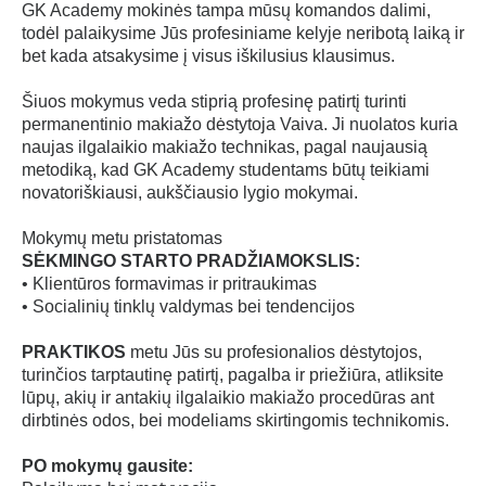
GK Academy mokinės tampa mūsų komandos dalimi,
todėl palaikysime Jūs profesiniame kelyje neribotą laiką ir
bet kada atsakysime į visus iškilusius klausimus.
Šiuos mokymus veda stiprią profesinę patirtį turinti
permanentinio makiažo dėstytoja Vaiva. Ji nuolatos kuria
naujas ilgalaikio makiažo technikas, pagal naujausią
metodiką, kad GK Academy studentams būtų teikiami
novatoriškiausi, aukščiausio lygio mokymai.
Mokymų metu pristatomas
SĖKMINGO STARTO PRADŽIAMOKSLIS:
• Klientūros formavimas ir pritraukimas
• Socialinių tinklų valdymas bei tendencijos
PRAKTIKOS
metu Jūs su profesionalios dėstytojos,
turinčios tarptautinę patirtį, pagalba ir priežiūra, atliksite
lūpų, akių ir antakių ilgalaikio makiažo procedūras ant
dirbtinės odos, bei modeliams skirtingomis technikomis.
PO mokymų gausite: