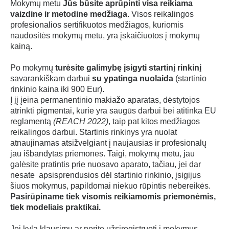
Mokymų metu
Jūs
būsite aprūpinti visa reikiama
vaizdine ir metodine medžiaga
. Visos reikalingos
profesionalios sertifikuotos medžiagos, kuriomis
naudositės mokymų metu, yra įskaičiuotos į mokymų
kainą.
Po mokymų
turėsite galimybę įsigyti startinį rinkinį
savarankiškam darbui
su ypatinga nuolaida
(startinio
rinkinio kaina iki 900 Eur).
Į jį įeina permanentinio makiažo aparatas, dėstytojos
atrinkti pigmentai, kurie yra saugūs darbui bei atitinka EU
reglamentą
(REACH 2022)
, taip pat kitos medžiagos
reikalingos darbui. Startinis rinkinys yra nuolat
atnaujinamas atsižvelgiant į naujausias ir profesionalų
jau išbandytas priemones. Taigi, mokymų metu, jau
galėsite pratintis prie nuosavo aparato, tačiau, jei dar
nesate apsisprendusios dėl startinio rinkinio, įsigijus
šiuos mokymus, papildomai niekuo rūpintis nebereikės.
Pasirūpiname tiek visomis reikiamomis priemonėmis,
tiek modeliais praktikai.
Jei kyla klausimų ar norite užsiregistruoti į mokymus