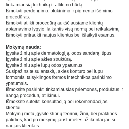
tinkamiausią techniką ir atlikimo būdą.
Išmokyti perdengimo, blukinimo ir pigmento išėmimo
procedūras.
Išmokyti atlikti procedūrą aukščiausiame klientų
aptarnavimo lygyje, laikantis visų normų bei reikalavimų.
Išmokyti pritraukti naujus klientus bei išlaikyti esamus.
Mokymų nauda:
Įgysite žinių apie dermatologiją, odos sandarą, tipus.
Įgysite žinių apie akies struktūrą.
Įgysite žinių apie lūpų odos ypatumus.
Susipažinsite su antakių, akies kontūro bei lūpų
formomis, taisyklingos formos ir technikos parinkimo
ypatumais.
Išmoksite pasirinkti tinkamiausias priemones, produktus ir
įrangą procedūrų atlikimui.
Išmoksite suteikti konsultaciją bei rekomendacijas
klientui.
Mokymų metu įgysite stiprių teorinių žinių bei praktinės
patirties, kad po mokymų jaustumėtės užtikrintai jau su
naujais klientais.