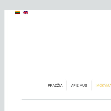
PRADŽIA
APIE MUS
MOKYMA
Small tatto
Auskarų vė