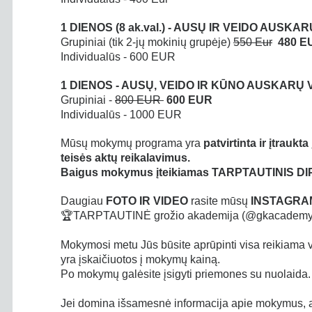
1 DIENOS (8 ak.val.) - AUSŲ IR VEIDO AUSK
Grupiniai (tik 2-jų mokinių grupėje)
550 Eur
480 E
Individualūs - 600 EUR
1 DIENOS - AUSŲ, VEIDO IR KŪNO AUSKARŲ
Grupiniai -
800 EUR
600 EUR
Individualūs - 1000 EUR
Mūsų mokymų programa yra
patvirtinta ir įtrauk
teisės aktų reikalavimus.
Baigus mokymus įteikiamas TARPTAUTINIS DI
Daugiau
FOTO IR VIDEO
rasite mūsų
INSTAGR
🏆TARPTAUTINĖ grožio akademija (@gkacademy_off
Mokymosi metu Jūs būsite aprūpinti visa reikiama v
yra įskaičiuotos į mokymų kainą.
Po mokymų galėsite įsigyti priemones su nuolaida.
Jei domina išsamesnė informacija apie mokymus, ar n