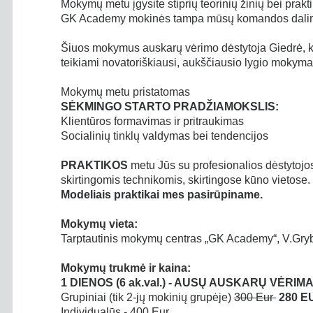
Mokymų metu įgysite stiprių teorinių žinių bei prakt
GK Academy mokinės tampa mūsų komandos dalimi, 
Šiuos mokymus auskarų vėrimo dėstytoja Giedrė, k
teikiami novatoriškiausi, aukščiausio lygio mokyma
Mokymų metu pristatomas
SĖKMINGO STARTO PRADŽIAMOKSLIS:
Klientūros formavimas ir pritraukimas
Socialinių tinklų valdymas bei tendencijos
PRAKTIKOS
metu Jūs su profesionalios dėstytojos
skirtingomis technikomis, skirtingose kūno vietose.
Modeliais praktikai mes pasirūpiname.
Mokymų vieta:
Tarptautinis mokymų centras „GK Academy“, V.Grybo
Mokymų trukmė ir kaina:
1 DIENOS (6 ak.val.) - AUSŲ AUSKARŲ VĖRIM
Grupiniai (tik 2-jų mokinių grupėje)
300 Eur
280 E
Individualūs - 400 Eur