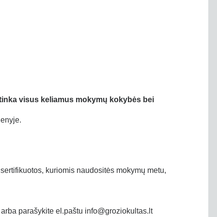
itinka visus keliamus mokymų kokybės bei
ienyje.
 sertifikuotos, kuriomis naudositės mokymų metu,
arba parašykite el.paštu
info@groziokultas.lt