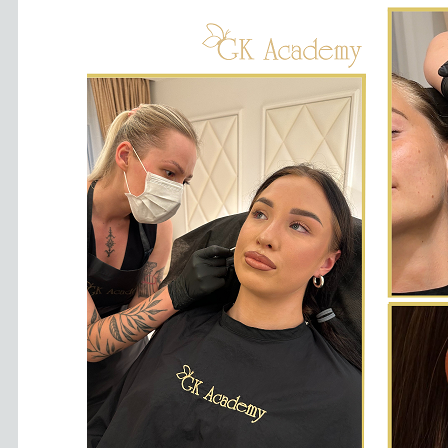
Antakių ir 
Antakių Mas
ir laminavi
Ilgalaikio 
Klasikinio 
Plaukų pri
Kasyčių p
Blakstienų
Klasika+Vo
NEW TREND 
Blakstienų
Kūno ir vei
Ilgalaikio m
LAZERIU
Ilgalaikio 