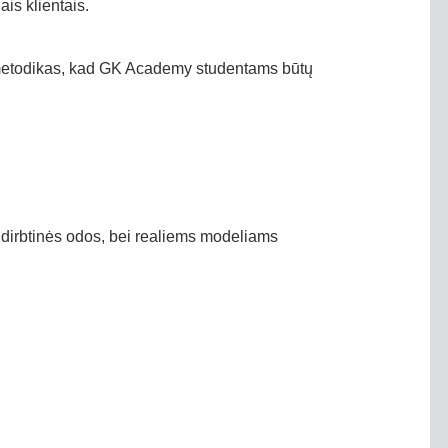
is klientais.
s metodikas, kad GK Academy studentams būtų
t dirbtinės odos, bei realiems modeliams