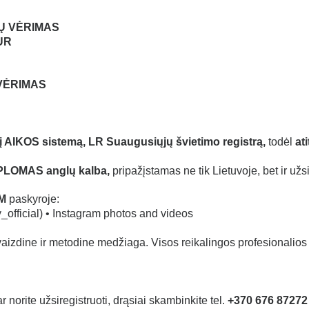
ARŲ VĖRIMAS
UR
 VĖRIMAS
ta į AIKOS sistemą, LR Suaugusiųjų švietimo registrą,
todėl
at
PLOMAS anglų kalba,
pripažįstamas ne tik Lietuvoje, bet ir užs
AM
paskyroje:
icial) • Instagram photos and videos
aizdine ir metodine medžiaga. Visos reikalingos profesionalios
orite užsiregistruoti, drąsiai skambinkite tel.
+370 676 87272