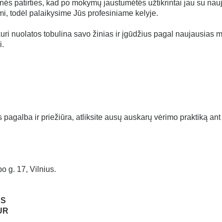
inės patirties, kad po mokymų jaustumėtės užtikrintai jau su nauja
todėl palaikysime Jūs profesiniame kelyje.
uri nuolatos tobulina savo žinias ir įgūdžius pagal naujausia
i.
 pagalba ir priežiūra, atliksite ausų auskarų vėrimo praktiką an
 g. 17, Vilnius.
AS
UR