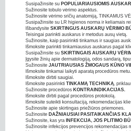
Susipažinsite su
POPULIARIAUSIOMIS AUSKAR
Sužinosite tobulo vėrimo aspektus.
Sužinosite vėrimo sričių anatomiją, TINKAMUS
Susipažinsite su LR higienos norma
ir keliamais re
Išbandysite
SKIRTINGUS AUSKARŲ VĖRIMO B
Teisingai parinkti auskarus ir metodus ausų vietą.
Sužinosite, kaip pasirinkti tinkamus ir saugias au
Išmoksite parinkti tinkamiausius auskarus pagal kli
Susipažinsite su
SKIRTINGAIS AUSKARŲ VĖRI
Įgysite žinių apie dermatologiją, odos sandarą, tipu
Sužinosite
JAUTRIAUSIAS ŽMOGAUS KŪNO VI
Išmoksite tinkamai laikyti aparatą procedūros metu.
Išmoksite dirbti saugiai.
Išmoksite pasirinkti
TINKAMĄ TECHNIKĄ
, prikla
Sužinosite procedūros
KONTRAINDIKACIJAS.
Išmoksite dirbti pagal procedūros protokolą.
Išmoksite suteikti konsultaciją, rekomendacijas
kli
Sužinosite apie skirtingas priežiūros priemones.
Sužinosite
DAŽNIAUSIAI PASITAIKANČIAS KLA
Sužinosite, kas yra
INFEKCIJA, JOS PLITIMO BŪ
Sužinosite infekcijos prevencijos rekomendacijas mei