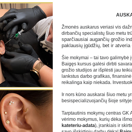
blakstienų laminavimo
AUSKA
terClass dizaino, architektūros
mo
Žmonės auskarus veriasi vis dažni
makiažo (antakiai, lūpos, akys)
dirbančių specialistų šiuo metu tr
sparčiausiai augančių grožio indus
ir liftinguojančio veido masažo
paklausių įgūdžių, bet ir atveria 
auginimo
Šie mokymai – tai tavo galimybė įsi
ynimo DRAKONIUKAI
Baigęs kursus galėsi dirbti savaran
grožio studijos ar išplėsti jau te
 priauginimo pradedančiosioms:
lankstus darbo grafikas, finansinė
lume technika
reikalinga kaip niekada. Investuok 
blakstienų stilizavimo
Ir nors kūno auskarai šiuo metu yr
 laminavimo
besispecializuojančių šioje srityje
do depiliacijos: vašku ir cukrumi
Tarptautinis mokymų centras GK A
akiažo ir tatuiruočių šalinimo
vėrimo mokymus, kurių dėka išmok
kateteriu-adata
), įrankiais ir sk
makiažo (antakių plaukelinės
savo išskirtinių darbų dėka!
Baig