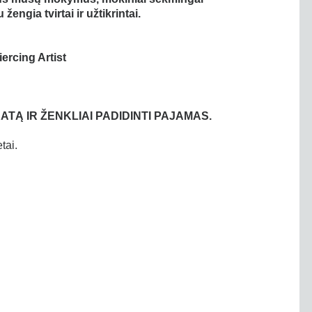
žengia tvirtai ir užtikrintai.
iercing Artist
ATĄ IR ŽENKLIAI PADIDINTI PAJAMAS.
tai.