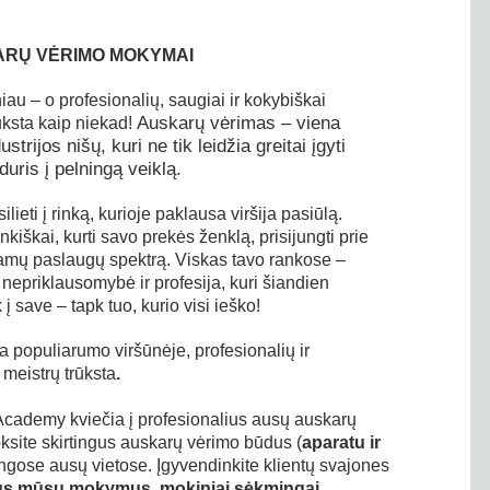
RŲ VĖRIMO MOKYMAI
au – o profesionalių, saugiai ir kokybiškai
Auskarų vėrimas – viena
ūksta kaip niekad!
trijos nišų, kuri ne tik leidžia greitai įgyti
duris į pelningą veiklą.
lieti į rinką, kurioje paklausa viršija pasiūlą.
kiškai, kurti savo prekės ženklą, prisijungti prie
ikiamų paslaugų spektrą. Viskas tavo rankose –
 nepriklausomybė ir profesija, kuri šiandien
į save – tapk tuo, kurio visi ieško!
a populiarumo viršūnėje, profesionalių ir
 meistrų trūksta
.
cademy kviečia į profesionalius ausų auskarų
site skirtingus auskarų vėrimo būdus (
aparatu ir
irtingose ausų vietose. Įgyvendinkite klientų svajones
us mūsų mokymus, mokiniai sėkmingai