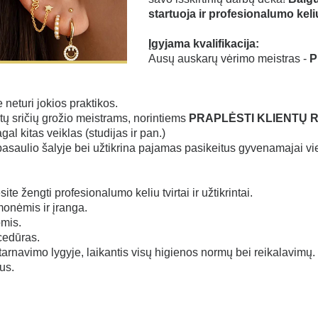
paratu)
startuoja ir profesionalumo keliu 
 makiažo MasterClass
Įgyjama kvalifikacija:
ems)
Ausų auskarų vėrimo meistras -
P
AU
kiažo ir veido priežiūros
neturi jokios praktikos.
o
itų sričių grožio meistrams, norintiems
PRAPLĖSTI KLIENTŲ R
gal kitas veiklas (studijas ir pan.)
imo (iš sintetinio pluošto)
 pasaulio šalyje
bei užtikrina pajamas pasikeitus gyvenamajai vie
ikropigmentacijos
opigmentacijos
te žengti profesionalumo keliu tvirtai ir užtikrintai.
mopigmentacijos
onėmis ir įranga.
omis.
makiažo (antakiai)
ocedūras.
makiažo (akys, lūpos)
tarnavimo lygyje, laikantis visų higienos normų bei reikalavimų.
us.
acijos: vaškais ir cukrumi
imo telefonu grožio meistrams