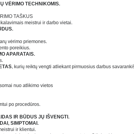
Ų VĖRIMO TECHNIKOMIS.
 VĖRIMO TAŠKUS
ikalavimais meistrui ir darbo vietai.
ŪDUS.
skarų vėrimo priemones.
ento poreikius.
MO APARATAIS.
s.
ETAS
, kurių reiktų vengti atliekant pirmuosius darbus savaranki
usomai nuo atlikimo vietos
entui po procedūros.
IDAS IR BŪDUS JŲ IŠVENGTI.
DAI, SIMPTOMAI.
strui ir klientui.