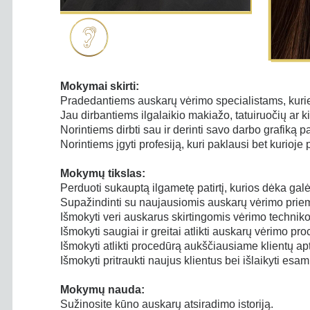
technikos a
Ilgalaikio
(pažengusi
Makiažo S
Mokymai skirti:
Paauglių ma
Pradedantiems auskarų vėrimo specialistams, kurie 
Savimasaž
Jau dirbantiems ilgalaikio makiažo, tatuiruočių ar k
Norintiems dirbti sau ir derinti savo darbo grafiką
pa
Kasyčių pyn
Norintiems įgyti profesiją, kuri paklausi bet kurioje
Aureolės m
Mokymų tikslas:
Randų derm
Perduoti sukauptą ilgametę patirtį, kurios dėka galėsi
Skalpo der
Supažindinti su naujausiomis auskarų vėrimo priem
Išmokyti veri auskarus skirtingomis vėrimo technik
Ilgalaikio 
Išmokyti saugiai ir greitai atlikti auskarų vėrimo pr
Ilgalaikio 
Išmokyti atlikti procedūrą aukščiausiame klientų ap
Išmokyti pritraukti naujus klientus bei išlaikyti esam
Vyrų depili
Fotografav
Mokymų nauda:
Sužinosite kūno auskarų atsiradimo istoriją.