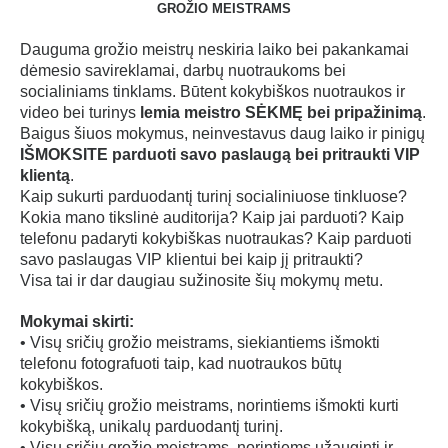
GROŽIO MEISTRAMS
SCALP dermopigmentation
Dauguma grožio meistrų neskiria laiko bei pakankamai
SCARS dermopigmentation
dėmesio savireklamai, darbų nuotraukoms bei
3D AREOLA dermopigmentation
socialiniams tinklams. Būtent kokybiškos nuotraukos ir
video bei turinys
lemia meistro SĖKMĘ bei pripažinimą
.
Baigus šiuos mokymus, neinvestavus daug laiko ir pinigų
COURSE DATES
IŠMOKSITE parduoti savo paslaugą bei pritraukti VIP
klientą
.
Kaip sukurti parduodantį turinį socialiniuose tinkluose?
GALLERY
Kokia mano tikslinė auditorija? Kaip jai parduoti? Kaip
telefonu padaryti kokybiškas nuotraukas? Kaip parduoti
E-SHOP
savo paslaugas VIP klientui bei kaip jį pritraukti?
Visa tai ir dar daugiau sužinosite šių mokymų metu.
FEEDBACK
Mokymai skirti:
• Visų sričių grožio meistrams, siekiantiems išmokti
telefonu fotografuoti taip, kad nuotraukos būtų
CONTACTS
kokybiškos.
• Visų sričių grožio meistrams, norintiems išmokti kurti
kokybišką, unikalų parduodantį turinį.
• Visų sričių grožio meistrams, norintiems užauginti ir