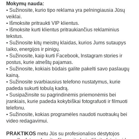
Mokymų nauda:
• Sužinosite, kurio tipo reklama yra pelningiausia Jūsų
veiklai.
• Išmoksite pritraukti VIP klientus.
• Išmoksite kurti klientus pritraukiančius reklaminius
tekstus.
• Sužinosite kitų meistrų klaidas, kurios Jums sutaupys
laiko, energijos ir pinigų.
• Sužinosite, kaip kurti Facebook, Instagram stories ir
postus, kurie atneštų pajamas.
• Sužinosite, kokiais būdais galite pakelti savo paslaugų
kainą.
• Sužinosite svarbiausius telefono nustatymus, kurie
padeda sukurti tobulą kadrą.
• Susipažinsite su pagrindinėmis priemonėmis bei
įrankiais, kurie padeda kokybiškai fotografuoti ir filmuoti
telefonu.
• Sužinosite, kokias programėles naudoti nuotraukų bei
video redagavimui.
PRAKTIKOS
metu Jūs su profesionalios dėstytojos