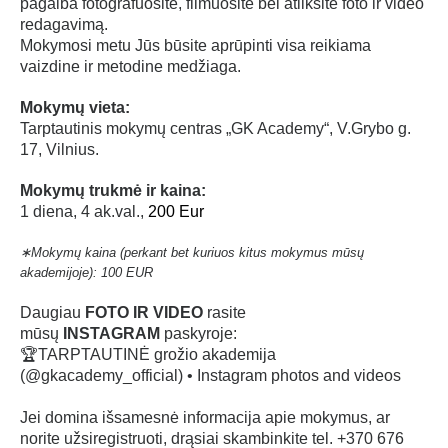
pagalba fotografuosite, filmuosite bei atliksite foto ir video
redagavimą.
Mokymosi metu Jūs būsite aprūpinti visa reikiama
vaizdine ir metodine medžiaga.
Mokymų vieta:
Tarptautinis mokymų centras „GK Academy“, V.Grybo g.
17, Vilnius.
Mokymų trukmė ir kaina:
1 diena, 4 ak.val.,
200 Eur
∗Mokymų kaina (perkant bet kuriuos kitus mokymus mūsų
akademijoje):
100 EUR
Daugiau
FOTO IR VIDEO
rasite
mūsų
INSTAGRAM
paskyroje:
🏆TARPTAUTINĖ grožio akademija
(@gkacademy_official) • Instagram photos and videos
Jei domina išsamesnė informacija apie mokymus, ar
norite užsiregistruoti, drąsiai skambinkite tel. +370 676