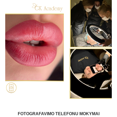
ABOUT US
COURSES
Small TATTOO
Eyelash lamination
CLASSIC - eyelash extensions for begginers
VOLUME (2-14D) MasterClass
Eyelash extensions and lamination TRAINER
Eyebrows MasterClass design, architecture and lamination
Permanent makeup (eyebrows)
Permanent makeup (eyeliner and lips)
Permanent makeup (eyebrows, lips, eyeliner)
Permanent makeup (eyebrows HAIR by HAIR)
Permanent makeup (removal, bleaching)
FOTOGRAFAVIMO TELEFONU MOKYMAI