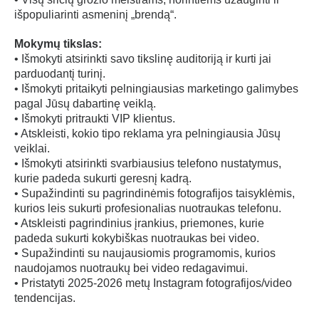
išpopuliarinti asmeninį „brendą“.
Mokymų tikslas:
• Išmokyti atsirinkti savo tikslinę auditoriją ir kurti jai
parduodantį turinį.
• Išmokyti pritaikyti pelningiausias marketingo galimybes
pagal Jūsų dabartinę veiklą.
• Išmokyti pritraukti VIP klientus.
• Atskleisti, kokio tipo reklama yra pelningiausia Jūsų
veiklai.
• Išmokyti atsirinkti svarbiausius telefono nustatymus,
kurie padeda sukurti geresnį kadrą.
• Supažindinti su pagrindinėmis fotografijos taisyklėmis,
kurios leis sukurti profesionalias nuotraukas telefonu.
• Atskleisti pagrindinius įrankius, priemones, kurie
padeda sukurti kokybiškas nuotraukas bei video.
• Supažindinti su naujausiomis programomis, kurios
naudojamos nuotraukų bei video redagavimui.
• Pristatyti 2025-2026 metų Instagram fotografijos/video
tendencijas.